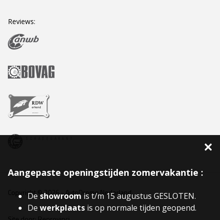
Reviews:
Aangepaste openingstijden zomervakantie :
Copyright © 2026 -
AutoDrome Nederland
De
showroom
is t/m 15 augustus GESLOTEN.
De
werkplaats
is op normale tijden geopend.
Site door:
Reprovinci